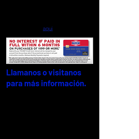
¿Tienes credito? ¡Mas mejor! Te
damos 6 o 12 meses sin intereses,
sin depositos, sin problemas, y solo
se toma unos minutos para
aprovar. Aplica
aqui
.
Llamanos o visitanos
para más información.