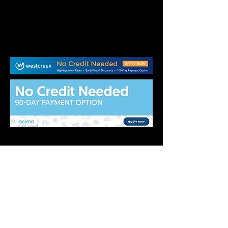
Central Tire Auto Care, in Houston, Texas,
has a huge selection of brand name tires
for your car, van, truck, or SUV. We also
offer a variety of auto repair services, such
as alignments, brake services,
transmission repairs, and tire insurance.
Whether you need a quick oil change or
are in need of major automotive repairs,
don’t hesitate to call the friendly and