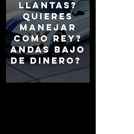
llantas?
Quieres
manejar
como rey?
Andas bajo
de dinero?
Tenemos todo lo que buscas. Tu no
necesitas credito; con 3 opciones, tu
puedes manejar seguro y ahorrar
dinero. Sin intereses, sin depositos,
y sin limites de compras, en llantas,
rines, o mecanica.